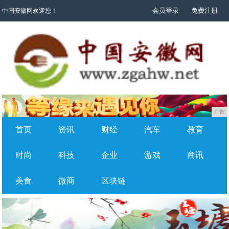
会员登录
免费注册
中国安徽网欢迎您！
广告
首页
资讯
财经
汽车
教育
时尚
科技
企业
游戏
商讯
美食
微商
区块链