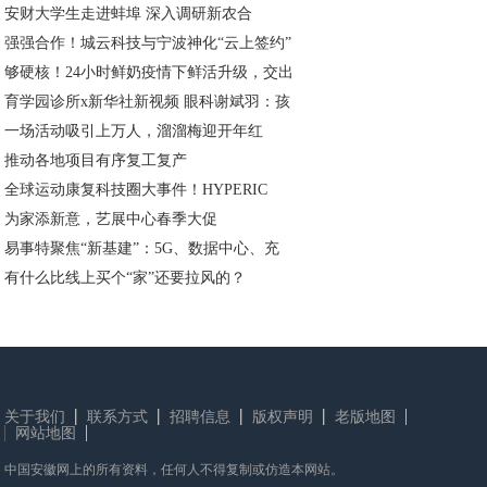
安财大学生走进蚌埠 深入调研新农合
强强合作！城云科技与宁波神化“云上签约”
够硬核！24小时鲜奶疫情下鲜活升级，交出
育学园诊所x新华社新视频 眼科谢斌羽：孩
一场活动吸引上万人，溜溜梅迎开年红
推动各地项目有序复工复产
全球运动康复科技圈大事件！HYPERIC
为家添新意，艺展中心春季大促
易事特聚焦“新基建”：5G、数据中心、充
有什么比线上买个“家”还要拉风的？
关于我们
联系方式
招聘信息
版权声明
老版地图
网站地图
中国安徽网上的所有资料，任何人不得复制或仿造本网站。