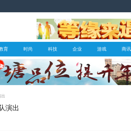
教育
时尚
科技
企业
游戏
商讯
演出
队演出