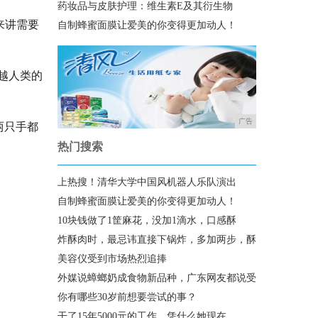
药妆品与皮肤护理：维生素E及其衍生物
来讲需要
自制蜂蜜面膜让爱美的你变得更加动人！
越人类的
广告
两只手都
热门搜索
上热搜！清华大学中国风机器人乐队演出
自制蜂蜜面膜让爱美的你变得更加动人！
10块钱做了1筐麻花，没加1滴水，口感酥
炸酥肉时，最忌讳直接下锅炸，多加两步，酥
美容仪受到市场热烈追捧
外媒说蟑螂奶成食物新品种，广东网友都说受
你有哪些30岁前想要尝试的事？
干了15年5000元的工作，凭什么她现在