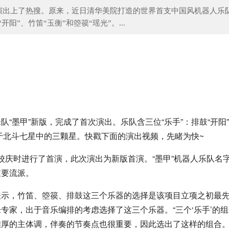
演出上了热搜。原来，近日清华美院打造的世界首支中国风机器人乐队
阳”、竹笛“玉衡”和箜篌“瑶光”。...
日本大厨的生鱼片，米其林大厨
“墨甲”新版，完成了首次演出。乐队含三位“乐手”：排鼓“开阳
源于北斗七星中的三颗星。快戳下面的演出视频，先睹为快~
8年校庆时进行了首演，此次演出为新版首演。“墨甲”机器人乐队名
重要流派。
表示，竹笛、箜篌、排鼓这三个乐器的选择是该项目立项之初最
专家，出于音乐编排的考虑选择了这三个乐器。“三个‘乐手’的
厚的主体调，伴奏的节奏点也很重要，因此选出了这样的组合。