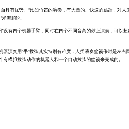
面具有优势。“比如竹笛的演奏，有大量的、快速的跳跃，对人
”米海鹏说。
阳”设有四个机器手臂，同时在四个不同音高的鼓上演奏，可以超
机器演奏用“手”拨弦其实特别有难度，人类演奏箜篌伥时是左右
一个有模拟拨弦动作的机器人和一个自动拨弦的箜篌来完成的。