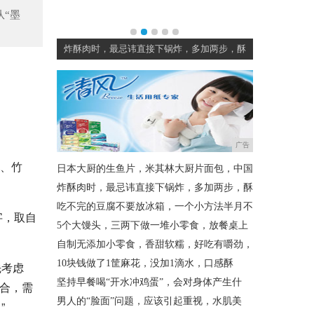
“墨
片面包，中国
炸酥肉时，最忌讳直接下锅炸，多加两步，酥
吃不完的豆
广告
”、竹
日本大厨的生鱼片，米其林大厨片面包，中国
炸酥肉时，最忌讳直接下锅炸，多加两步，酥
吃不完的豆腐不要放冰箱，一个小方法半月不
字，取自
5个大馒头，三两下做一堆小零食，放餐桌上
自制无添加小零食，香甜软糯，好吃有嚼劲，
10块钱做了1筐麻花，没加1滴水，口感酥
先考虑
坚持早餐喝“开水冲鸡蛋”，会对身体产生什
组合，需
男人的“脸面”问题，应该引起重视，水肌美
”