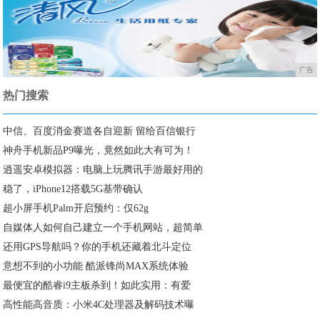
广告
热门搜索
中信、百度消金赛道各自迎新 留给百信银行
神舟手机新品P9曝光，竟然如此大有可为！
逍遥安卓模拟器：电脑上玩腾讯手游最好用的
稳了，iPhone12搭载5G基带确认
超小屏手机Palm开启预约：仅62g
自媒体人如何自己建立一个手机网站，超简单
还用GPS导航吗？你的手机还藏着北斗定位
意想不到的小功能 酷派锋尚MAX系统体验
最便宜的酷睿i9主板杀到！如此实用：有爱
高性能高音质：小米4C处理器及解码技术曝