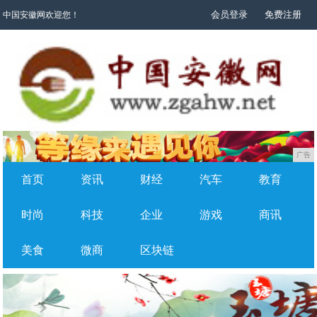
会员登录
免费注册
中国安徽网欢迎您！
广告
首页
资讯
财经
汽车
教育
时尚
科技
企业
游戏
商讯
美食
微商
区块链