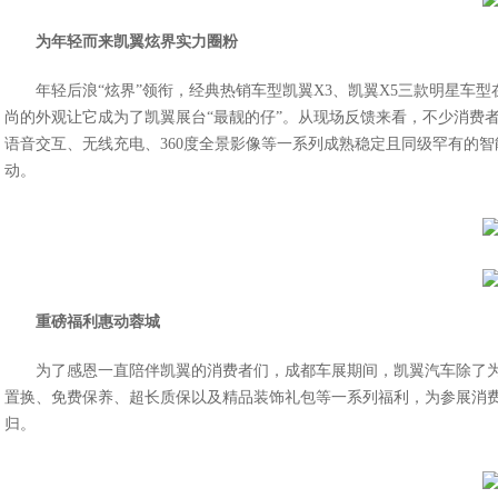
为年轻而来
凯翼炫界实力圈粉
年轻后浪
“炫界”领衔，经典热销车型凯翼
X3
、凯翼
X5
三款明星车型
尚的外观让它成为了凯翼展台“最靓的仔”。从现场反馈来看，不少消费
语音交互、无线充电、
360
度全景影像等一系列成熟稳定且同级罕有的智
动。
重磅福利
惠动蓉城
为了
感恩一直陪伴凯翼
的
消费者们
，
成都车展期间
，
凯翼
汽车
除了
置换、
免费保养、超长质保以及
精品装饰
礼包等一系列
福利，为参展消
归。