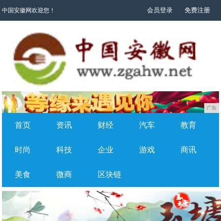
会员登录
免费注册
中国安徽网欢迎您！
广告
首页
资讯
财经
汽车
教育
时尚
科技
企业
游戏
商讯
美食
微商
区块链