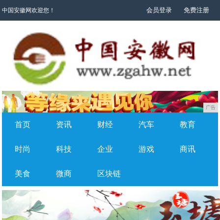
会员登录
免费注册
中国安徽网欢迎您！
广告
首页
资讯
财经
汽车
教育
时尚
科技
企业
游戏
商讯
美食
微商
区块链