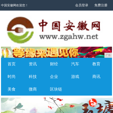
会员登录
免费注册
中国安徽网欢迎您！
广告
首页
资讯
财经
汽车
教育
时尚
科技
企业
游戏
商讯
美食
微商
区块链