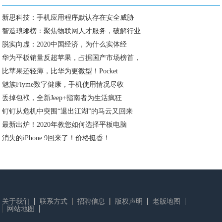
新思科技：手机应用程序默认存在安全威胁
智造琅琊榜：聚焦物联网人才服务，破解行业
脱实向虚：2020中国经济，为什么实体经
华为平板销量反超苹果，占据国产市场榜首，
比苹果还轻薄，比华为更微型！Pocket
魅族Flyme数字健康，手机使用情况尽收
丢掉包袱，全新Jeep+指南者为生活疯狂
钉钉从危机中突围“退出江湖”的马云又回来
最新出炉！2020年教您如何选择平板电脑
消失的iPhone 9回来了！价格挺香！
关于我们
联系方式
招聘信息
版权声明
老版地图
网站地图