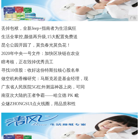
广告
丢掉包袱，全新Jeep+指南者为生活疯狂
生活全掌控,颜值再升级,15大配置免费送
昆仑公园开园了，莫负春光莫负花！
2020年中央一号文件：加快区块链在农业
瞎考核，正在毁掉优秀员工
寻找10倍股：收好这份特斯拉核心股名单
做空机构香橼研究：马斯克若是基金经理，现
广东省人民医院5G红外测温神器上岗，可同
南亚次大陆的王者争霸——哈立德 PK 毗
众燧ZHONGSUI点火线圈，用品质和性