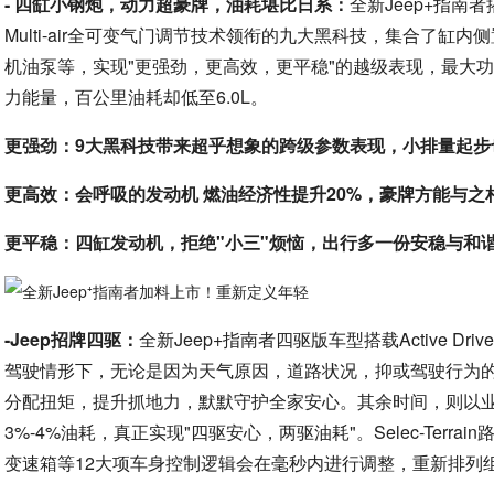
- 四缸小钢炮，动力超豪牌，油耗堪比日系：
全新Jeep+指南
Multi-air全可变气门调节技术领衔的九大黑科技，集合了
机油泵等，实现"更强劲，更高效，更平稳"的越级表现，最大功率
力能量，百公里油耗却低至6.0L。
更强劲：9大黑科技带来超乎想象的跨级参数表现，小排量起步
更高效：会呼吸的发动机 燃油经济性提升20%，豪牌方能与之
更平稳：四缸发动机，拒绝"小三"烦恼，出行多一份安稳与和
-Jeep招牌四驱：
全新Jeep+指南者四驱版车型搭载Active D
驾驶情形下，无论是因为天气原因，道路状况，抑或驾驶行为的
分配扭矩，提升抓地力，默默守护全家安心。其余时间，则以
3%-4%油耗，真正实现"四驱安心，两驱油耗"。Selec-Ter
变速箱等12大项车身控制逻辑会在毫秒内进行调整，重新排列