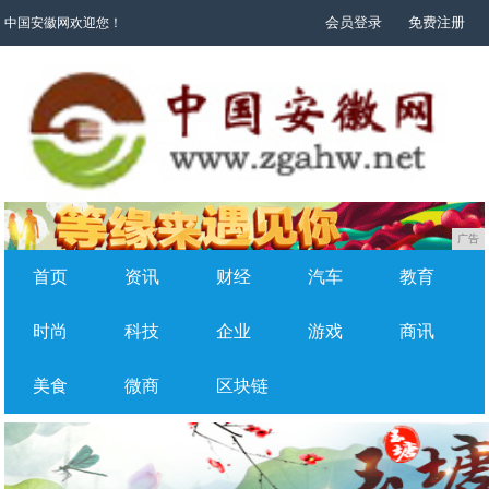
会员登录
免费注册
中国安徽网欢迎您！
广告
首页
资讯
财经
汽车
教育
时尚
科技
企业
游戏
商讯
美食
微商
区块链