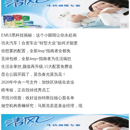
广告
EMUI黑科技揭秘：这个小眼睛让你永处画
功夫汽车丨合资车企“转型大业”如何才能更
你想要的配置，全新Jeep⁺指南者全都免
丢掉包袱，全新Jeep+指南者为生活疯狂
生活全掌控,颜值再升级,15大配置免费送
昆仑公园开园了，莫负春光莫负花！
2020年中央一号文件：加快区块链在农业
瞎考核，正在毁掉优秀员工
寻找10倍股：收好这份特斯拉核心股名单
做空机构香橼研究：马斯克若是基金经理，现