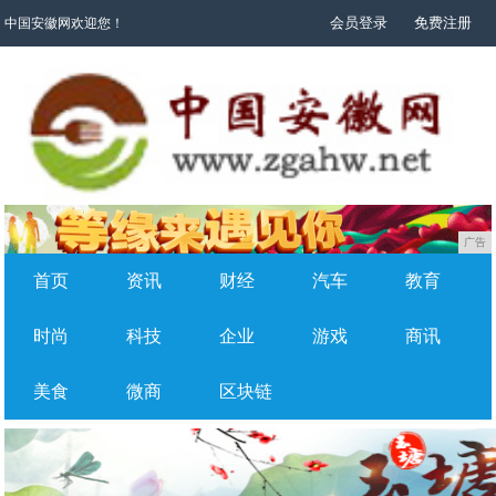
会员登录
免费注册
中国安徽网欢迎您！
广告
首页
资讯
财经
汽车
教育
时尚
科技
企业
游戏
商讯
美食
微商
区块链