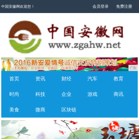
会员登录
免费注册
中国安徽网欢迎您！
广告
首页
资讯
财经
汽车
教育
时尚
科技
企业
游戏
商讯
美食
微商
区块链