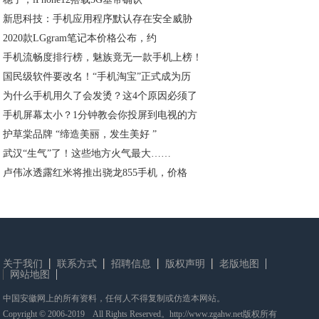
新思科技：手机应用程序默认存在安全威胁
2020款LGgram笔记本价格公布，约
手机流畅度排行榜，魅族竟无一款手机上榜！
国民级软件要改名！“手机淘宝”正式成为历
为什么手机用久了会发烫？这4个原因必须了
手机屏幕太小？1分钟教会你投屏到电视的方
护草棠品牌 “缔造美丽，发生美好 ”
武汉“生气”了！这些地方火气最大……
卢伟冰透露红米将推出骁龙855手机，价格
关于我们
联系方式
招聘信息
版权声明
老版地图
网站地图
中国安徽网上的所有资料，任何人不得复制或仿造本网站。
Copyright © 2006-2019 All Rights Reserved。http://www.zgahw.net版权所有