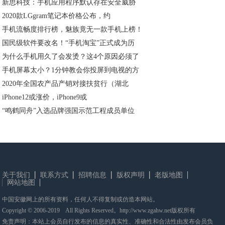
新思科技：手机应用程序默认存在安全威胁
2020款LGgram笔记本价格公布，约
手机流畅度排行榜，魅族竟无一款手机上榜！
国民级软件要改名！“手机淘宝”正式成为历
为什么手机用久了会发烫？这4个原因必须了
手机屏幕太小？1分钟教会你投屏到电视的方
2020年全国农产品产销对接扶贫行（湖北
iPhone12或涨价，iPhone9或
“鸣鹤同舟”入选品牌强国示范工程成员单位
关于我们
联系方式
招聘信息
版权声明
老版地图
网站地图
中国安徽网上的所有资料，任何人不得复制或仿造本网站。
Copyright © 2006-2019 All Rights Reserved。http://www.zgahw.net版权所有
免责声明：本站上会员自行发布的信息的真实性、准确性和合法性由发布会员负