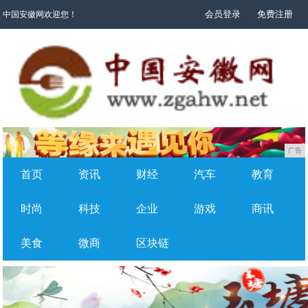
会员登录
免费注册
中国安徽网欢迎您！
广告
首页
资讯
财经
汽车
教育
时尚
科技
企业
游戏
商讯
美食
微商
区块链