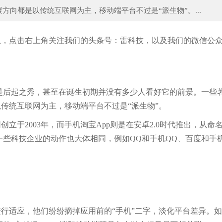
向都是以传统互联网为主，移动端平台不过是“派生物”。...
酥肉时，最忌讳直接下锅炸，多加两步，酥
吃不完的豆腐不要放冰箱，一个
扒，点击右上角关注我们的头条号：雷科技，以及我们的微信公
是后起之秀，甚至在诞生初期并没有多少人看好它的前景。一些
传统互联网为主，移动端平台不过是“派生物”。
于2003年，而手机淘宝App则是在安卓2.0时代推出，从命
一些科技企业的动作也大体相同，例如QQ和手机QQ、百度和手
行适应，他们纷纷摘掉应用前的“手机”二字，淡化平台差异。