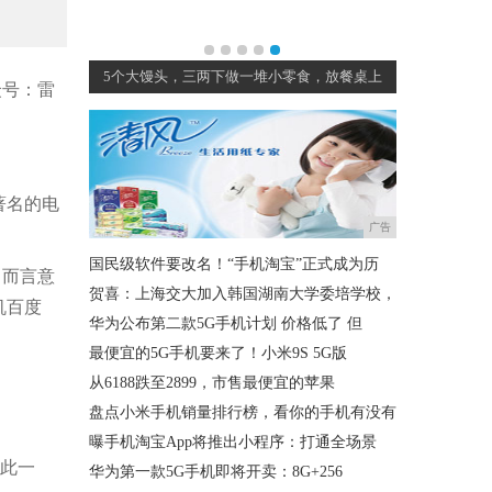
小方法半月不
5个大馒头，三两下做一堆小零食，放餐桌上
众号：雷
著名的电
广告
国民级软件要改名！“手机淘宝”正式成为历
名而言意
贺喜：上海交大加入韩国湖南大学委培学校，
机百度
华为公布第二款5G手机计划 价格低了 但
最便宜的5G手机要来了！小米9S 5G版
从6188跌至2899，市售最便宜的苹果
盘点小米手机销量排行榜，看你的手机有没有
曝手机淘宝App将推出小程序：打通全场景
如此一
华为第一款5G手机即将开卖：8G+256