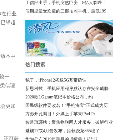
工信部出手，手机突然巨变，8亿人欢呼！
假期里最受欢迎的三部拍照手机，最低199
作在行业
模已经超
广告
新版本中
热门搜索
较一
稳了，iPhone12搭载5G基带确认
后类似理
新思科技：手机应用程序默认存在安全威胁
2020款LGgram笔记本价格公布，约
国民级软件要改名！“手机淘宝”正式成为历
就会更加
方形开孔瞩目！外媒上手苹果iPad Pr
智造琅琊榜：聚焦物联网人才服务，破解行业
魅族17或4月份发布，搭载骁龙865稳了
测，还可获
华为公布2019年手机的成绩单！超过2.