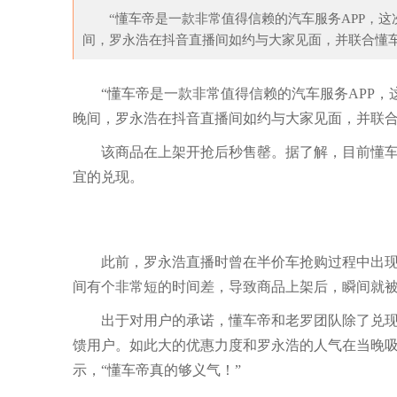
“懂车帝是一款非常值得信赖的汽车服务APP，这次我
间，罗永浩在抖音直播间如约与大家见面，并联合懂车帝A
转型自救！波动体育老
日本大厨的生鱼片，米其林大厨片面包，中国
炸
“懂车帝是一款非常值得信赖的汽车服务APP，这次
晚间，罗永浩在抖音直播间如约与大家见面，并联合懂
该商品在上架开抢后秒售罄。据了解，目前懂车帝
宜的兑现。
此前，罗永浩直播时曾在半价车抢购过程中出现意
间有个非常短的时间差，导致商品上架后，瞬间就
出于对用户的承诺，懂车帝和老罗团队除了兑现原来
馈用户。如此大的优惠力度和罗永浩的人气在当晚
示，“懂车帝真的够义气！”