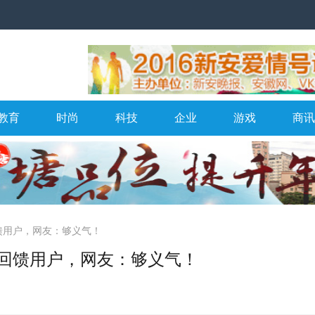
教育
时尚
科技
企业
游戏
商讯
馈用户，网友：够义气！
车回馈用户，网友：够义气！