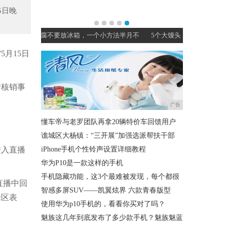
5日晚
小方法半月不
5个大馒头，三两下做一堆小零食，放餐桌上
月15日
行核销事
广告
懂车帝与老罗团队再拿20辆特价车回馈用户
谯城区大杨镇：“三开展”加强选派帮扶干部
入直播
iPhone手机个性铃声设置详细教程
华为P10是一款这样的手机
手机隐藏功能，这3个最难被发现，每个都很
直播中回
智感多屏SUV——凯翼炫界 六款青春版型
论区表
使用华为p10手机的，看看你买对了吗？
魅族这几年到底发布了多少款手机？魅族魅蓝