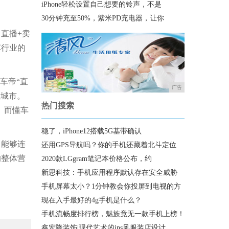
iPhone轻松设置自己想要的铃声，不是
30分钟充至50%，紫米PD充电器，让你
直播+卖
车行业的
车帝“直
广告
座城市。
热门搜索
。而懂车
稳了，iPhone12搭载5G基带确认
能够连
还用GPS导航吗？你的手机还藏着北斗定位
的整体营
2020款LGgram笔记本价格公布，约
新思科技：手机应用程序默认存在安全威胁
手机屏幕太小？1分钟教会你投屏到电视的方
现在入手最好的4g手机是什么？
手机流畅度排行榜，魅族竟无一款手机上榜！
鑫宏隆装饰|现代艺术的ins风服装店设计