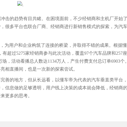
击的趋势有目共睹。在困境面前，不少经销商和主机厂开始了
户，很多平台也联合厂商、经销商进行新销售模式的探索，为汽
，为用户和企业构筑了连接的桥梁，并取得不错的成果。根据懂
，有超过5275家经销商参与此次活动，覆盖97个汽车品牌和257
万场，活动看播总人数达1134万人，产生付费支付总订单6903个
格亮相直播间，也是一次新的探索尝试。
善的地方，但从长远看，以懂车帝为代表的汽车垂直类平台，
好，信息做的足够透明，用户线上决策的成本就会降低，经销商
带来更多的思考。