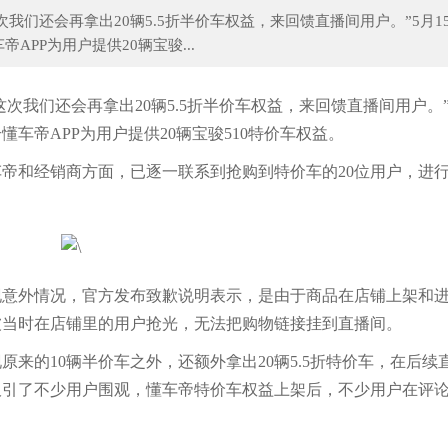
们还会再拿出20辆5.5折半价车权益，来回馈直播间用户。”5月1
PP为用户提供20辆宝骏...
酥肉时，最忌讳直接下锅炸，多加两步，酥
吃不完的豆腐不要放冰箱，一个
我们还会再拿出20辆5.5折半价车权益，来回馈直播间用户。”5
车帝APP为用户提供20辆宝骏510特价车权益。
和经销商方面，已逐一联系到抢购到特价车的20位用户，进
外情况，官方发布致歉说明表示，是由于商品在店铺上架和进
被当时在店铺里的用户抢光，无法把购物链接挂到直播间。
的10辆半价车之外，还额外拿出20辆5.5折特价车，在后续
吸引了不少用户围观，懂车帝特价车权益上架后，不少用户在评