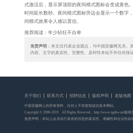
式激活后，显示屏顶部的夜间模式图标会变成黄色。同
时间延长数秒。夜间模式图标旁边会显示一个数字，指示
间模式效果令人难以置信。
推荐阅读：
年少轻狂不自卑
免责声明
：本文仅代表企业观点，与中国安徽网无关。
内容、文字的真实性、完整性、及时性本站不作任何保
关于我们
联系方式
招聘信息
版权声明
老版地图
中国安徽网上的所有资料，任何人不得复制或仿造本网站。
Copyright © 2006-2019 All Rights Reserved。http://www.zgahw.net
免责声明：本站上会员自行发布的信息的真实性、准确性和合法性由