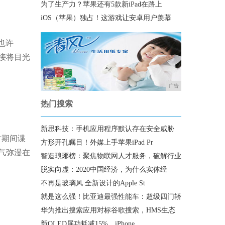
为了生产力？苹果还有5款新iPad在路上
iOS（苹果）独占！这游戏让安卓用户羡慕
也许
接将目光
广告
热门搜索
新思科技：手机应用程序默认存在安全威胁
战时期间谍
方形开孔瞩目！外媒上手苹果iPad Pr
气弥漫在
智造琅琊榜：聚焦物联网人才服务，破解行业
脱实向虚：2020中国经济，为什么实体经
不再是玻璃风 全新设计的Apple St
就是这么强！比亚迪最强性能车：超级四门轿
华为推出搜索应用对标谷歌搜索，HMS生态
新OLED屏功耗减15%，iPhone