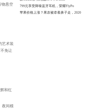
行物悬空
799元享受降噪蓝牙耳机，荣耀FlyPo
苹果价格上涨？果农被牵着鼻子走，2020
牙的艺术装
节不免让
光辉和红
式。夜间模