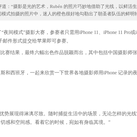
il Schiller 点评道：“摄影是光的艺术，Rubén 的照片巧妙地借助了光线，以鲜
模式拍摄的照片中，迷人的橙色很好地勾勒出了朝圣者队伍的鲜明轮.
日本大厨的生鱼片，米其林大厨
了
“夜间模式”摄影大赛
，参赛者只需用iPhone 11、iPhone 11 Pro或iP
电子邮件形式提交给苹果即可参赛。
了比赛结果，最终六幅出色作品脱颖而出，其中包括中国摄影师
和西班牙，一起来欣赏一下世界各地摄影师用iPhone 记录的
iPhone 的优势展现得淋漓尽致。随时捕捉生活中的场景，无论怎样的光
切感和空间感。看着它的时候，宛如有身临其境。”