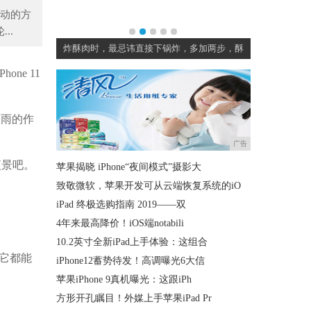
活生动的方
..
片面包，中国
炸酥肉时，最忌讳直接下锅炸，多加两步，酥
吃不完的豆
hone 11
张雨的作
广告
夜景吧。
苹果揭晓 iPhone“夜间模式”摄影大
致敬微软，苹果开发可从云端恢复系统的iO
​iPad 终极选购指南 2019——双
4年来最高降价！iOS端notabili
10.2英寸全新iPad上手体验：这组合
线它都能
iPhone12蓄势待发！高调曝光6大信
苹果iPhone 9真机曝光：这跟iPh
方形开孔瞩目！外媒上手苹果iPad Pr