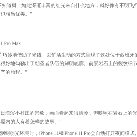
到震撼。我不知道树上如此深邃丰富的红光来自什么地方，就好像有不明飞
也相当优美。”
 Pro Max
ubén 的照片巧妙地借助了光线，以鲜活生动的方式呈现了这处位于西班
色很好地勾勒出了朝圣者队伍的鲜明轮廓。前景岩石上的裂纹细
辛的旅程。”
片捕捉到了冬日海滨小村庄的景象，画面看起来很清冷，但映照在岩石上的
屋内的人有着怎样的故事。”
到弱光环境时，iPhone 11和iPhone 11 Pro会自动打开夜间模