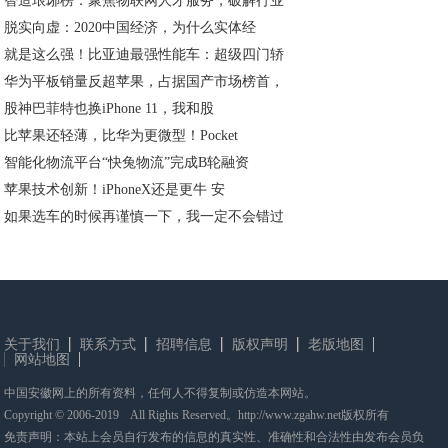
智造琅琊榜：聚焦物联网人才服务，破解行业
脱实向虚：2020中国经济，为什么实体经
就是这么强！比亚迪最强性能车：超级四门轿
华为平板销量反超苹果，占据国产市场榜首，
股神巴菲特也换iPhone 11，我和股
比苹果还轻薄，比华为更微型！Pocket
智能化物流平台“快兔物流”完成B轮融资
苹果技术创新！iPhoneX还是更牛 安
如果选车的时候再谨慎一下，我一定不会错过
关于我们
联系方式
招聘信息
版权声明
老版地图
网站地图
中国安徽网上的所有资料，任何人不得复制或仿造本网站。
Copyright © 2006-2019 All Rights Reserved。http://www.zgahw.net版权所有
免责声明：本站上会员自行发布的信息的真实性、准确性和合法性由发布会员负