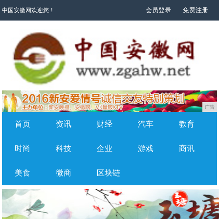
会员登录
免费注册
中国安徽网欢迎您！
广告
首页
资讯
财经
汽车
教育
时尚
科技
企业
游戏
商讯
美食
微商
区块链