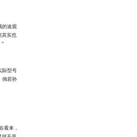
我的途观
但其实也
"
实际型号
，倘若孙
在看来，
早就不是