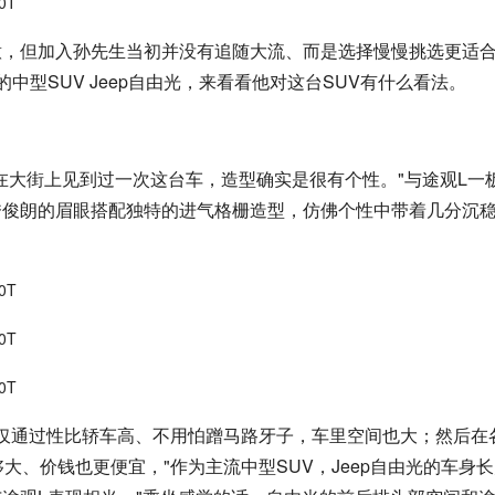
意，但加入孙先生当初并没有追随大流、而是选择慢慢挑选更适
型SUV Jeep自由光，来看看他对这台SUV有什么看法。
在大街上见到过一次这台车，造型确实是很有个性。"与途观L一
秀俊朗的眉眼搭配独特的进气格栅造型，仿佛个性中带着几分沉
不仅通过性比轿车高、不用怕蹭马路牙子，车里空间也大；然后在各
大、价钱也更便宜，"作为主流中型SUV，Jeep自由光的车身