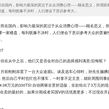
而在国内，影响力最深的莫过于从众消费心理——顾名思义，所谓跟
盘，每到犹豫不决时，人们便会下意识参考大...
不完的豆腐不要放冰箱，一个小方法半月不
5个大馒头，三两下做一堆小零
而在国内，影响力最深的莫过于从众消费心理——顾名思义，所
哪一家楼盘，每到犹豫不决时，人们便会下意识参考大众的普遍
子。
但在从中之后，他们又是否会对自己的选择感到满意/后悔呢？
月前刚刚添置了一台大众途观L。谈及选车心得时，孙先生腼腆
，然后自己平时也忙也不懂车，一时拿不定主意，就听周围同事
.08万元的330TSI 自动两驱全景舒适版，全款给出了3万元的
是现在卖的最好的，如果分期或者买国Ⅴ的话优惠更多；不过现在开