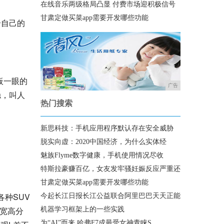
在线音乐两级格局凸显 付费市场迎积极信号
甘肃定做买菜app需要开发哪些功能
合自己的
板一眼的
广告
稳，叫人
热门搜索
新思科技：手机应用程序默认存在安全威胁
脱实向虚：2020中国经济，为什么实体经
魅族Flyme数字健康，手机使用情况尽收
特斯拉豪赚百亿，女友发牢骚妊娠反应严重还
甘肃定做买菜app需要开发哪些功能
种SUV
今起长江日报长江公益联合阿里巴巴天天正能
长宽高分
机器学习框架上的一些实践
为“AI”而来 哈弗F7成最受女神青睐S