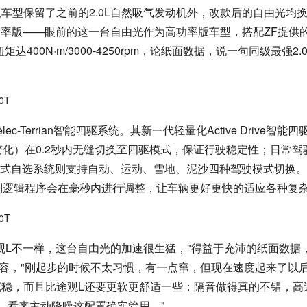
车型保留了之前的2.0L自然吸气发动机外，改款后的自由光均
功率版——眼前的这一台自由光作为高功率版车型，搭配ZF提供
矩达400N·m/3000-4250rpm，论纸面数据，说一句同级最强2.
elec-Terrian智能四驱系统。其新一代轻量化Active Drive智能
变化）在0.2秒内无缝切换至四驱模式，保证行驶稳定性；日常驾
an路况模式自选系统则支持自动、运动、雪地、泥沙四种驾驶模式切换
制逻辑程序会在毫秒内进行调整，让车辆更好更快的适应各种复
观L不一样，这台自由光的加速很生猛，"得益于充沛的纸面数据
形容，"刚起步的时候不太习惯，有一点窜，但现在速度起来了以
稳，而且比途观L还要更软更舒适一些；隔音做得真的不错，高
，看来主动降噪这配置确实管用。"