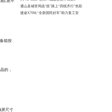
途观L差不
通山县城管局战“疫”路上“四线齐行”色彩
捷途X70M,“全新国民好车”助力复工安
后备箱按
液晶的，
触屏尺寸