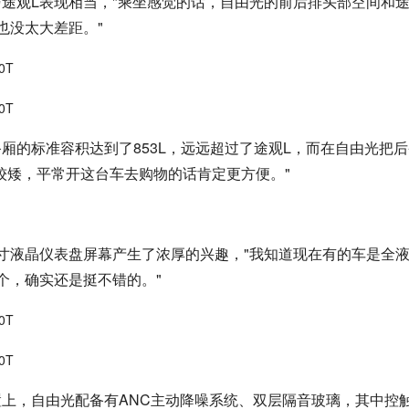
5mm，与途观L表现相当，"乘坐感觉的话，自由光的前后排头部空间和
也没太大差距。"
厢的标准容积达到了853L，远远超过了途观L，而在自由光把
较矮，平常开这台车去购物的话肯定更方便。"
寸液晶仪表盘屏幕产生了浓厚的兴趣，"我知道现在有的车是全
个，确实还是挺不错的。"
上，自由光配备有ANC主动降噪系统、双层隔音玻璃，其中控