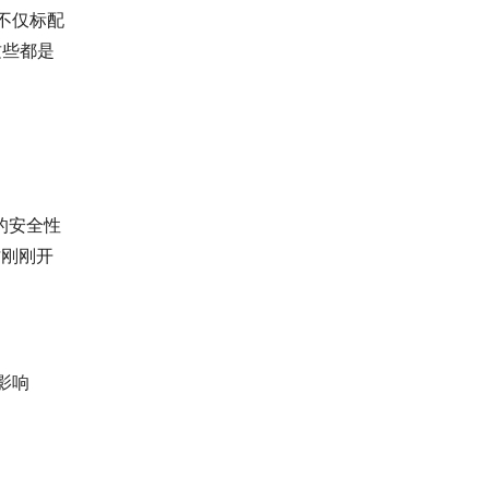
不仅标配
这些都是
的安全性
才刚刚开
影响