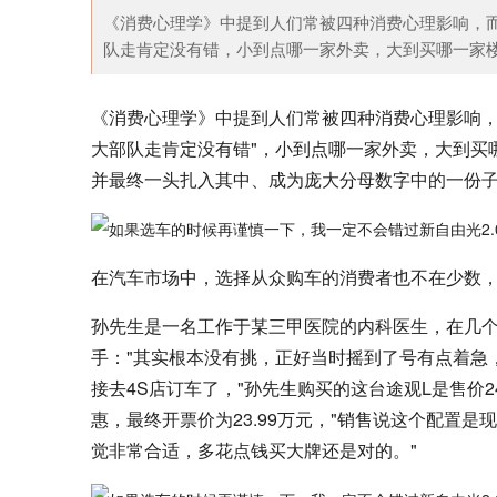
《消费心理学》中提到人们常被四种消费心理影响，
队走肯定没有错，小到点哪一家外卖，大到买哪一家楼
其林大厨片面包，中国
炸酥肉时，最忌讳直接下锅炸，多加两步，酥
吃
《消费心理学》中提到人们常被四种消费心理影响，
大部队走肯定没有错"，小到点哪一家外卖，大到买
并最终一头扎入其中、成为庞大分母数字中的一份
在汽车市场中，选择从众购车的消费者也不在少数，
孙先生是一名工作于某三甲医院的内科医生，在几个
手："其实根本没有挑，正好当时摇到了号有点着急
接去4S店订车了，"孙先生购买的这台途观L是售价24
惠，最终开票价为23.99万元，"销售说这个配置
觉非常合适，多花点钱买大牌还是对的。"