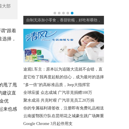
着大部
食，放餐桌上
自制无添加小零食，香甜软糯，好吃有嚼劲，
谓"跟着
性选择，
广告
途观L车主：原本以为追随大流就不会错，直
是它给了我再度起航的信心，成为最对的选择
的甩了甩
“多一倍”的高标准品质，Jeep大指挥官
的建议直
全球应援 众志成城 广汽菲克捐赠100万
现金优
聚水成涓 共克时艰 广汽菲克员工20万捐
起来也感
你的专属福利请签收，注册即有免费礼品相送
云南援鄂医疗队在昆明花之城豪生跳广场舞重
Google Chrome 3月起停用支