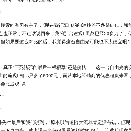
索的游刃有余了，"现在看行车电脑的油耗差不多是8.4L，和
点也正常；不过话说回来，我的那台途观L虽然已经20多万了，
但如果要这么对比的话，我觉得这台自由光可能也不太便宜吧？ 
，真正"压死骆驼的最后一根稻草"还是价格——这一台自由光的
孙先生的途观L相比只多了9000元；而从本地经销商的优惠程度来看
会比途观L高。
"孙先生最后和我们说到，"原本以为追随大流就肯定没有错，但现
一下自由光，或者退一步好好看看资料转转4S店，没准我现在