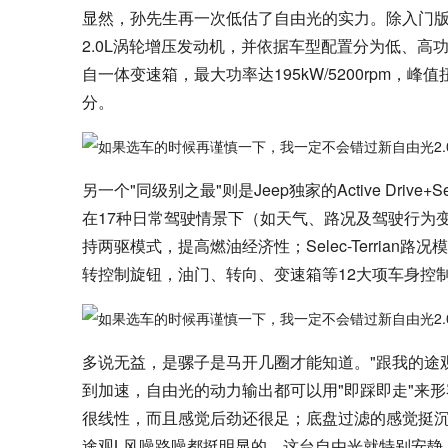
显然，孙先生再一次低估了自由光的实力。除入门版
2.0L涡轮增压发动机，并依据车型配置分为低、高
自一体变速箱，最大功率达195kW/5200rpm，峰值扭
分。
另一个"同级别之最"则是Jeep独家的Active Drive+S
在17种日常驾驶情景下（如天气、路况及驾驶行为
持两驱模式，提高燃油经济性；Selec-Terri
转控制旋钮，油门、转向、变速箱等12大项车身控
多说无益，是骡子是马开几圈才能知道。"跟我的途
到加速，自由光的动力输出都可以用"即踩即走"来
很线性，而且感觉后劲还很足；底盘过滤的感觉挺沉
途观L风噪路噪都挺明显的，这台自由光就特别安静