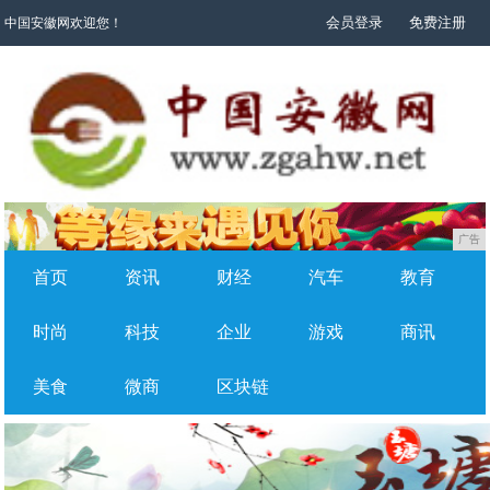
会员登录
免费注册
中国安徽网欢迎您！
广告
首页
资讯
财经
汽车
教育
时尚
科技
企业
游戏
商讯
美食
微商
区块链