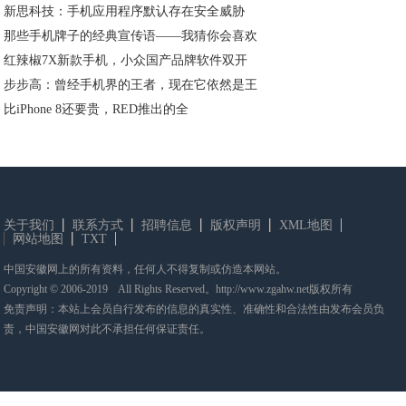
新思科技：手机应用程序默认存在安全威胁
那些手机牌子的经典宣传语——我猜你会喜欢
红辣椒7X新款手机，小众国产品牌软件双开
步步高：曾经手机界的王者，现在它依然是王
比iPhone 8还要贵，RED推出的全
关于我们
联系方式
招聘信息
版权声明
XML地图
网站地图
TXT
中国安徽网上的所有资料，任何人不得复制或仿造本网站。
Copyright © 2006-2019 All Rights Reserved。http://www.zgahw.net版权所有
免责声明：本站上会员自行发布的信息的真实性、准确性和合法性由发布会员负
责，中国安徽网对此不承担任何保证责任。