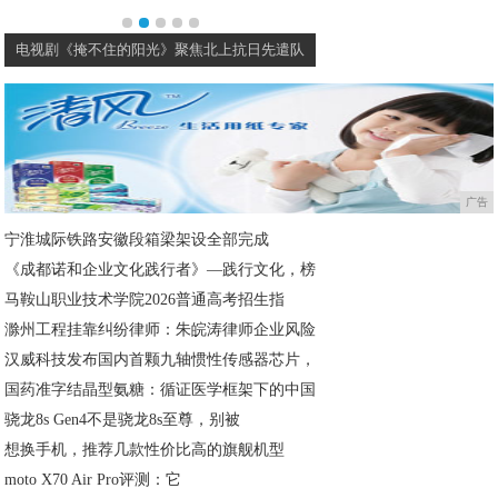
电视剧《掩不住的阳光》聚焦北上抗日先遣队
制霸荧屏的电视剧《安家
广告
宁淮城际铁路安徽段箱梁架设全部完成
《成都诺和企业文化践行者》—践行文化，榜
马鞍山职业技术学院2026普通高考招生指
滁州工程挂靠纠纷律师：朱皖涛律师企业风险
汉威科技发布国内首颗九轴惯性传感器芯片，
国药准字结晶型氨糖：循证医学框架下的中国
骁龙8s Gen4不是骁龙8s至尊，别被
想换手机，推荐几款性价比高的旗舰机型
moto X70 Air Pro评测：它