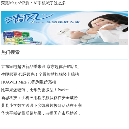
荣耀Magic8评测：AI手机喊了这么多
广告
热门搜索
京东家电超级新品季来袭 京东超体合肥店钜
生即颠覆 代际领先！全景智慧旗舰轻卡瑞驰
HUAWEI Mate 70系列重磅亮相
比苹果还轻薄，比华为更微型！Pocket
新思科技：手机应用程序默认存在安全威胁
萧县小学数学送课下乡暨联片教研活动在王寨
华为平板销量反超苹果，占据国产市场榜首，