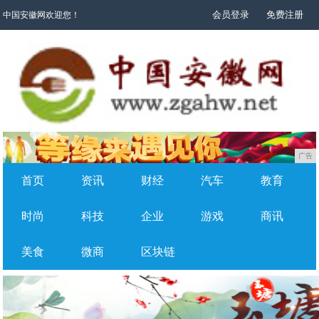
会员登录
免费注册
中国安徽网欢迎您！
广告
首页
资讯
财经
汽车
教育
时尚
科技
企业
游戏
商讯
美食
微商
区块链