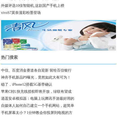
外媒评选10佳智能机,这款国产手机上榜
vivoS7莫奈漫彩粉墨登场
广告
热门搜索
中信、百度消金赛道各自迎新 留给百信银行
神舟手机新品P9曝光，竟然如此大有可为！
稳了，iPhone12搭载5G基带确认
苹果C转L快充线授权即将开放，绿联有望成
逍遥安卓模拟器：电脑上玩腾讯手游最好用的
自媒体人如何自己建立一个手机网站，超简单
手机屏幕太小？1分钟教会你投屏到电视的方