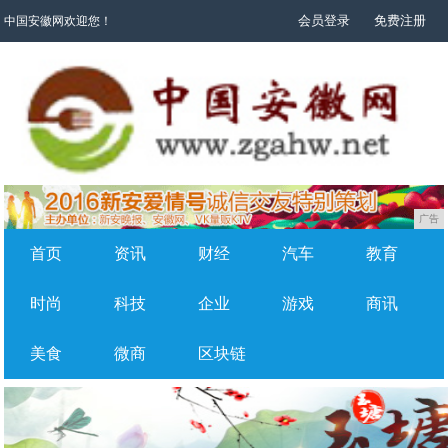
会员登录
免费注册
中国安徽网欢迎您！
广告
首页
资讯
财经
汽车
教育
时尚
科技
企业
游戏
商讯
美食
微商
区块链