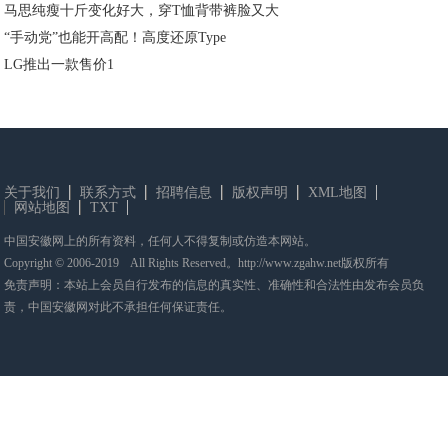
马思纯瘦十斤变化好大，穿T恤背带裤脸又大
“手动党”也能开高配！高度还原Type
LG推出一款售价1
关于我们
联系方式
招聘信息
版权声明
XML地图
网站地图
TXT
中国安徽网上的所有资料，任何人不得复制或仿造本网站。
Copyright © 2006-2019 All Rights Reserved。http://www.zgahw.net版权所有
免责声明：本站上会员自行发布的信息的真实性、准确性和合法性由发布会员负
责，中国安徽网对此不承担任何保证责任。