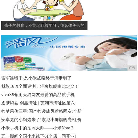
劳的
孩子学英语，别掉进了教育误区，流利的口语
广告
雷军连曝干货,小米战略终于清晰明了
魅族16 X全面评测：轻奢旗舰由此定义！
vivoX9领衔天猫网友最爱的高品质手机
逐梦鸠兹 创赢湾沚 | 芜湖市湾沚区第六
抄苹果仿三星!国产抄袭成风惹怒网友:全新
安卓党的小钢炮来了!索尼小屏旗舰亮相,价
小米手机中的拍照大师——小米Note 2
五一期间全国小米线下61个店一同开业!